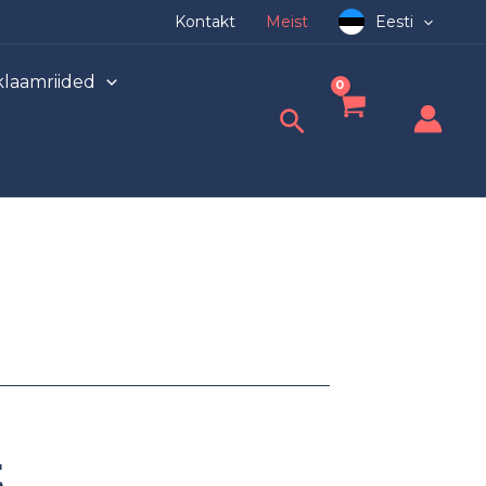
Kontakt
Meist
Eesti
laamriided
Search
t