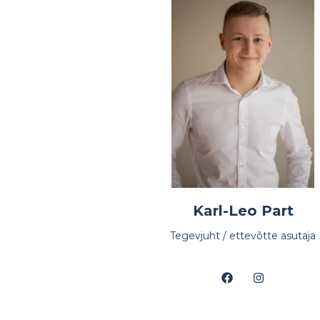
Karl-Leo Part
Tegevjuht / ettevõtte asutaja
F
I
a
n
c
s
e
t