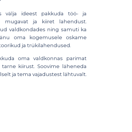
 välja ideest pakkuda töö- ja
le mugavat ja kiiret lahendust.
d valdkondades ning samuti ka
. Tänu oma kogemusele oskame
 toorikud ja trükilahendused.
kkuda oma valdkonnas parimat
 tarne kiirust. Soovime läheneda
lselt ja tema vajadustest lähtuvalt.