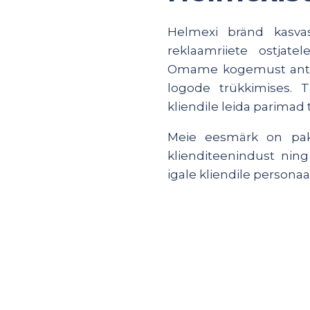
Helmexi bränd kasvas
reklaamriiete ostjate
Omame kogemust antu
logode trükkimises
kliendile leida parimad
Meie eesmärk on pa
klienditeenindust ning
igale kliendile personaa