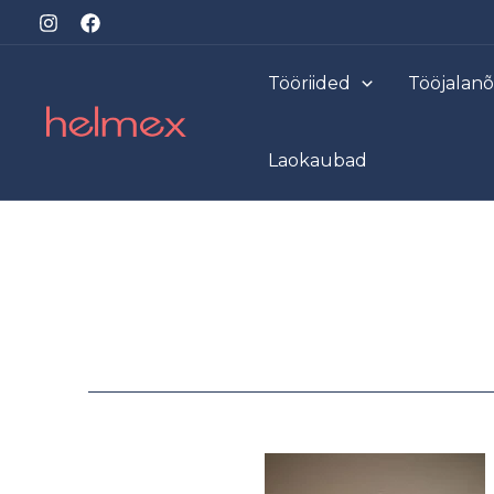
Skip
to
content
Tööriided
Tööjalan
Laokaubad