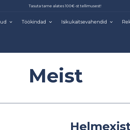
Tasuta tarne alates 100€-st tellimusest!
õud
Töökindad
Isikukaitsevahendid
Rek
Meist
Helmexis