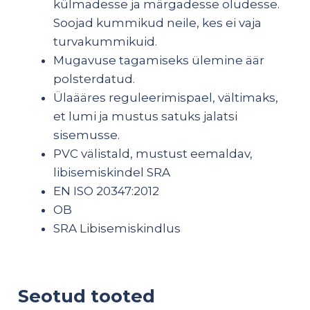
külmadesse ja märgadesse oludesse.
Soojad kummikud neile, kes ei vaja
turvakummikuid.
Mugavuse tagamiseks ülemine äär
polsterdatud.
Ülaääres reguleerimispael, vältimaks,
et lumi ja mustus satuks jalatsi
sisemusse.
PVC välistald, mustust eemaldav,
libisemiskindel SRA
EN ISO 20347:2012
OB
SRA Libisemiskindlus
Seotud tooted