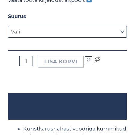
Vaata toote kirjeldust altpoolt
Suurus
LISA KORVI
Kirjeldus
Lisainfo
Kunstkarusnahast voodriga kummikud