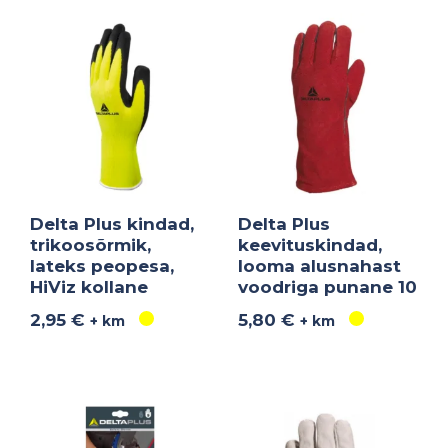
Delta Plus kindad,
Delta Plus
trikoosõrmik,
keevituskindad,
lateks peopesa,
looma alusnahast
HiViz kollane
voodriga punane 10
2,95
€
5,80
€
+ km
+ km