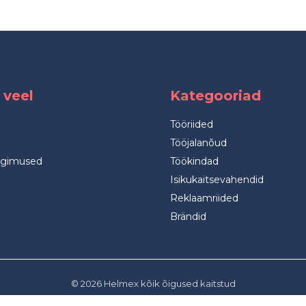
 veel
Kategooriad
Tööriided
Tööjalanõud
ngimused
Töökindad
Isikukaitsevahendid
Reklaamriided
Brändid
© 2026 Helmex kõik õigused kaitstud