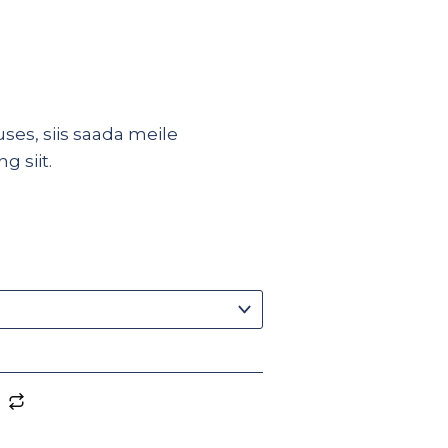
ses, siis saada meile
ing
siit
.