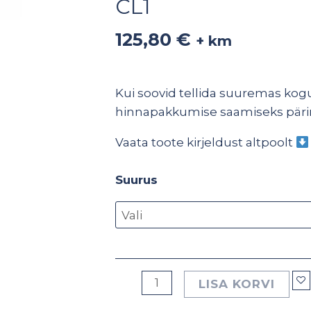
CL1
Multi
6403
125,80
€
+ km
kõrgn
CL1
kogus
Kui soovid tellida suuremas kogu
hinnapakkumise saamiseks pär
Vaata toote kirjeldust altpoolt
Suurus
LISA KORVI