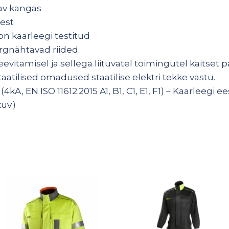
dav kangas
eest
a on kaarleegi testitud
õrgnähtavad riided.
 Keevitamisel ja sellega liituvatel toimingutel kaitset 
taatilised omadused staatilise elektri tekke vastu.
(4kA, EN ISO 11612:2015 A1, B1, C1, E1, F1) – Kaarleegi
uv.)