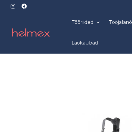
Skip
to
content
Tööriided
Tööjalan
Laokaubad