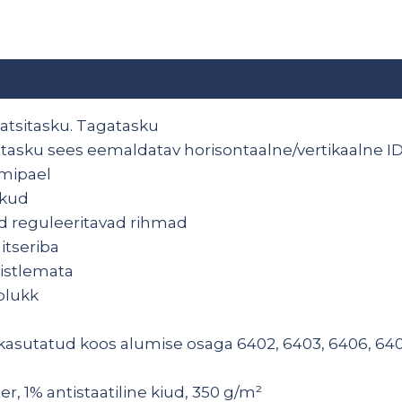
iiatsitasku. Tagatasku
etasku sees eemaldatav horisontaalne/vertikaalne ID
mipael
skud
ad reguleeritavad rihmad
itseriba
istlemata
blukk
kasutatud koos alumise osaga 6402, 6403, 6406, 6408
r, 1% antistaatiline kiud, 350 g/m²