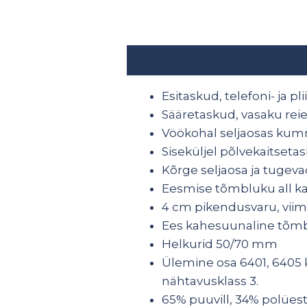
Kirjeldus
Lisainfo
Esitaskud, telefoni- ja pl
Sääretaskud, vasaku rei
Vöökohal seljaosas kum
Siseküljel põlvekaitseta
Kõrge seljaosa ja tugev
Eesmise tõmbluku all ka
4 cm pikendusvaru, viim
Ees kahesuunaline tõm
Helkurid 50/70 mm
Ülemine osa 6401, 6405 
nähtavusklass 3.
65% puuvill, 34% polüeste