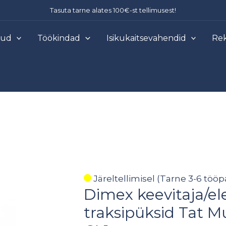
Tasuta tarne alates 100€-st tellimusest!
õud
Töökindad
Isikukaitsevahendid
Rek
Dimex
Järeltellimisel (Tarne 3-6 tööp
Dimex keevitaja/el
keevitaja/elektriku
traksipüksid
traksipüksid Tat M
Tat