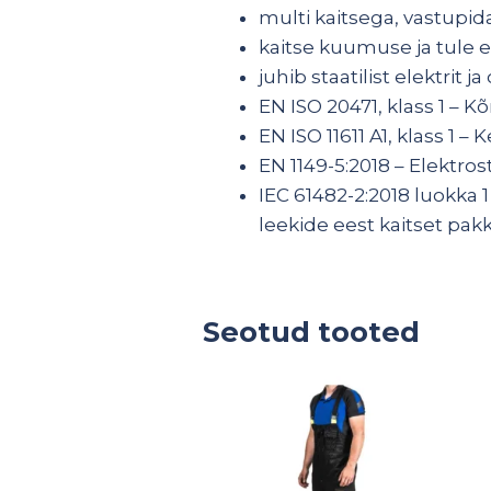
multi kaitsega, vastupi
kaitse kuumuse ja tule 
juhib staatilist elektrit j
EN ISO 20471, klass 1 – K
EN ISO 11611 A1, klass 1 –
EN 1149-5:2018 – Elektros
IEC 61482-2:2018 luokka 1 
leekide eest kaitset pakk
Seotud tooted