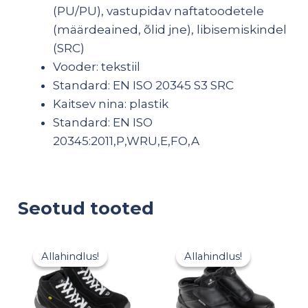
(PU/PU), vastupidav naftatoodetele
(määrdeained, õlid jne), libisemiskindel
(SRC)
Vooder: tekstiil
Standard: EN ISO 20345 S3 SRC
Kaitsev nina: plastik
Standard: EN ISO
20345:2011,P,WRU,E,FO,A
Seotud tooted
Algne
Praegune
Algne
Praegu
hind
hind
hind
hind
Allahindlus!
Allahindlus!
Allahindlus!
Allahindlus!
oli:
on:
oli:
on:
83,00 €.
66,40 €.
99,00 €.
79,20 €.