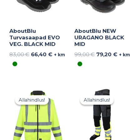
AboutBlu
AboutBlu NEW
Turvasaapad EVO
URAGANO BLACK
VEG. BLACK MID
MID
83,00
€
66,40
€
99,00
€
79,20
€
+ km
+ km
Hinnavahemik:
Algne
Praegun
21,84 €
hind
hind
Allahindlus!
Allahindlus!
Allahindlus!
Allahindlus!
kuni
oli:
on:
33,60 €
44,10 €.
28,67 €.