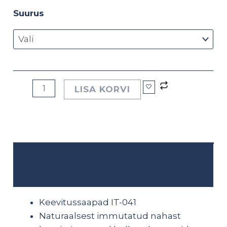
Suurus
LISA KORVI
Kirjeldus
Lisainfo
Keevitussaapad IT-041
Naturaalsest immutatud nahast