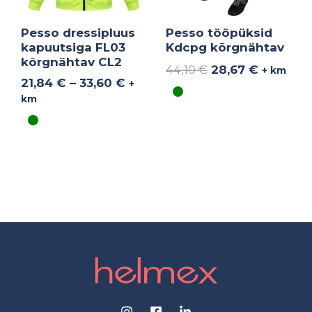
Pesso dressipluus
Pesso tööpüksid
kapuutsiga FL03
Kdcpg kõrgnähtav
kõrgnähtav CL2
44,10
€
28,67
€
+ km
21,84
€
–
33,60
€
+
km