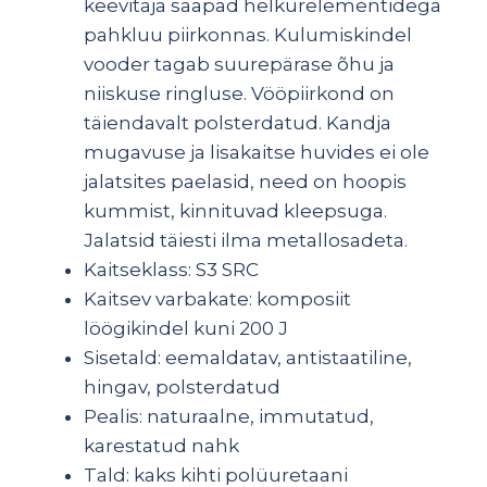
keevitaja saapad helkurelementidega
pahkluu piirkonnas. Kulumiskindel
vooder tagab suurepärase õhu ja
niiskuse ringluse. Vööpiirkond on
täiendavalt polsterdatud. Kandja
mugavuse ja lisakaitse huvides ei ole
jalatsites paelasid, need on hoopis
kummist, kinnituvad kleepsuga.
Jalatsid täiesti ilma metallosadeta.
Kaitseklass: S3 SRC
Kaitsev varbakate: komposiit
löögikindel kuni 200 J
Sisetald: eemaldatav, antistaatiline,
hingav, polsterdatud
Pealis: naturaalne, immutatud,
karestatud nahk
Tald: kaks kihti polüuretaani