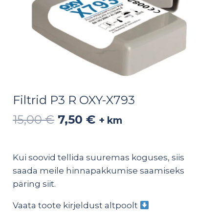
Filtrid P3 R OXY-X793
15,00
€
7,50
€
+ km
Kui soovid tellida suuremas koguses, siis
saada meile hinnapakkumise saamiseks
päring
siit
.
Vaata toote kirjeldust altpoolt