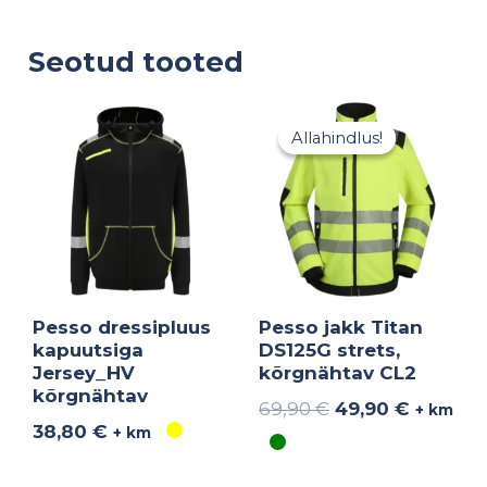
Seotud tooted
Algne
Praegu
hind
hind
Allahindlus!
Allahindlus!
oli:
on:
69,90 €.
49,90 €
Pesso dressipluus
Pesso jakk Titan
kapuutsiga
DS125G strets,
Jersey_HV
kõrgnähtav CL2
kõrgnähtav
69,90
€
49,90
€
+ km
38,80
€
+ km