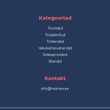
Kategooriad
Tööriided
Tööjalanõud
Töökindad
Isikukaitsevahendid
Reklaamriided
Brändid
Kontakt
info@helmex.ee