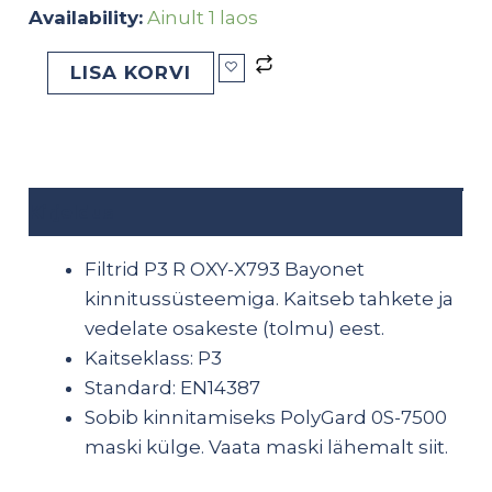
Availability:
Ainult 1 laos
LISA KORVI
Kirjeldus
Filtrid P3 R OXY-X793 Bayonet
kinnitussüsteemiga. Kaitseb tahkete ja
vedelate osakeste (tolmu) eest.
Kaitseklass: P3
Standard: EN14387
Sobib kinnitamiseks PolyGard 0S-7500
maski külge. Vaata maski lähemalt
siit
.