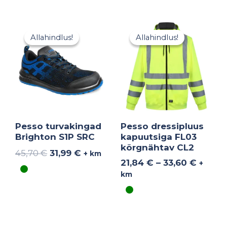
Algne
Praegune
Hinna
hind
hind
21,84 
Allahindlus!
Allahindlus!
Allahindlus!
Allahindlus!
oli:
on:
kuni
45,70 €.
31,99 €.
33,60 
Pesso turvakingad
Pesso dressipluus
Brighton S1P SRC
kapuutsiga FL03
kõrgnähtav CL2
45,70
€
31,99
€
+ km
21,84
€
–
33,60
€
+
km