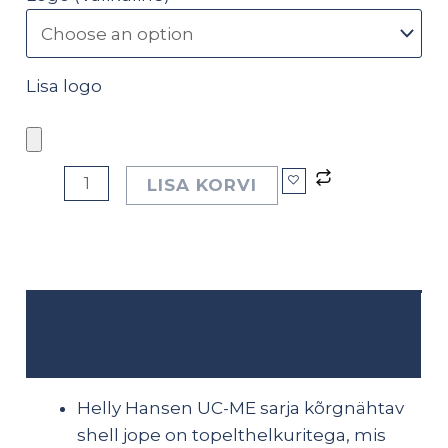
Lisa logo
LISA KORVI
Kirjeldus
Lisainfo
Helly Hansen UC-ME sarja kõrgnähtav
shell jope on topelthelkuritega, mis