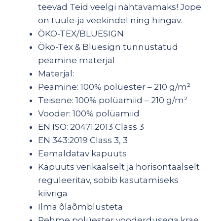
teevad Teid veelgi nähtavamaks! Jope
on tuule-ja veekindel ning hingav.
ÖKO-TEX/BLUESIGN
Öko-Tex & Bluesign tunnustatud
peamine materjal
Materjal:
Peamine: 100% polüester – 210 g/m²
Teisene: 100% polüamiid – 210 g/m²
Vooder: 100% polüamiid
EN ISO: 20471:2013 Class 3
EN 343:2019 Class 3, 3
Eemaldatav kapuuts
Kapuuts verikaalselt ja horisontaalselt
reguleeritav, sobib kasutamiseks
kiivriga
Ilma õlaõmblusteta
Pehme polüester vooderdusega krae