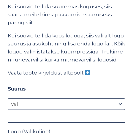
Kui soovid tellida suuremas koguses, siis
saada meile hinnapakkumise saamiseks
päring
siit
.
Kui soovid tellida koos logoga, siis vali alt logo
suurus ja asukoht ning lisa enda logo fail. Kõik
logod valmistatakse kuumpressiga. Trükime
nii ühevärvilisi kui ka mitmevärvilisi logosid.
Vaata toote kirjeldust altpoolt
Suurus
Logo (Valikuline)