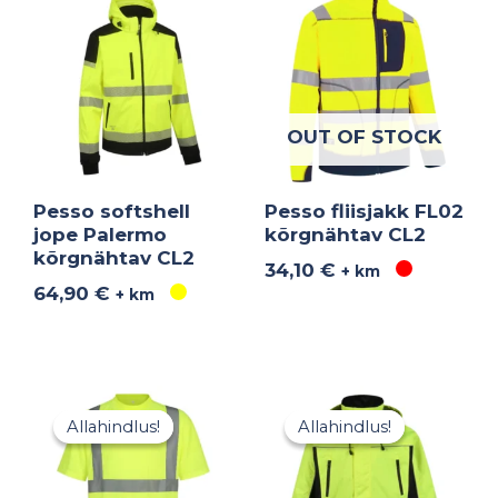
OUT OF STOCK
Pesso softshell
Pesso fliisjakk FL02
jope Palermo
kõrgnähtav CL2
kõrgnähtav CL2
34,10
€
+ km
64,90
€
+ km
Algne
Praegune
Algne
Praegu
hind
hind
hind
hind
Allahindlus!
Allahindlus!
Allahindlus!
Allahindlus!
oli:
on:
oli:
on:
11,50 €.
6,90 €.
49,80 €.
34,00 €