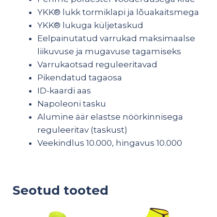
YKK® lukk tormiklapi ja lõuakaitsmega
YKK® lukuga küljetaskud
Eelpainutatud varrukad maksimaalse
liikuvuse ja mugavuse tagamiseks
Varrukaotsad reguleeritavad
Pikendatud tagaosa
ID-kaardi aas
Napoleoni tasku
Alumine äär elastse nöörkinnisega
reguleeritav (taskust)
Veekindlus 10.000, hingavus 10.000
Seotud tooted