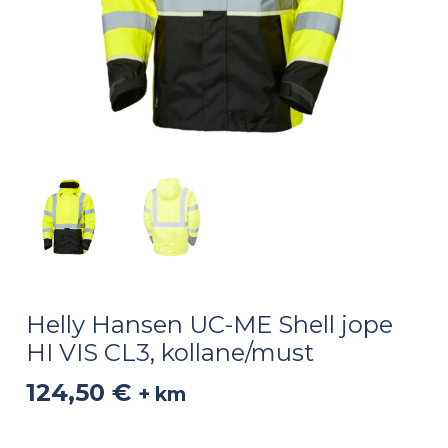
kogus
Helly Hansen UC-ME Shell jope
HI VIS CL3, kollane/must
124,50
€
+ km