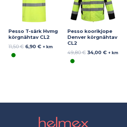
Pesso T-särk Hvmg
Pesso koorikjope
kõrgnähtav CL2
Denver kõrgnähtav
CL2
11,50
€
6,90
€
+ km
49,80
€
34,00
€
+ km