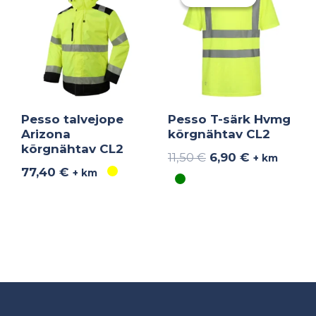
oli:
on:
11,50 €.
6,90 €.
Pesso talvejope
Pesso T-särk Hvmg
Arizona
kõrgnähtav CL2
kõrgnähtav CL2
11,50
€
6,90
€
+ km
77,40
€
+ km