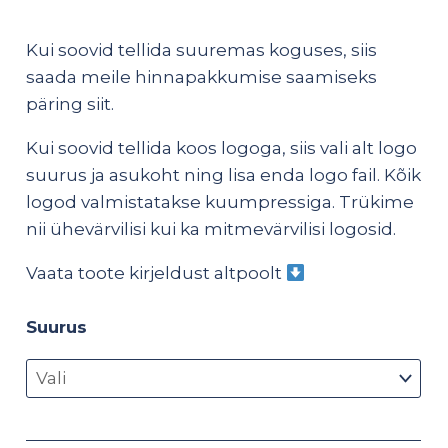
Kui soovid tellida suuremas koguses, siis
saada meile hinnapakkumise saamiseks
päring
siit
.
Kui soovid tellida koos logoga, siis vali alt logo
suurus ja asukoht ning lisa enda logo fail. Kõik
logod valmistatakse kuumpressiga. Trükime
nii ühevärvilisi kui ka mitmevärvilisi logosid.
Vaata toote kirjeldust altpoolt
Suurus