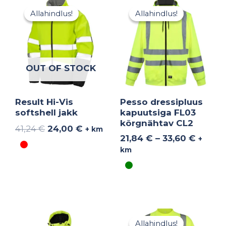
Algne
Praegune
Hinna
hind
hind
21,84 
Allahindlus!
Allahindlus!
Allahindlus!
Allahindlus!
oli:
on:
kuni
41,24 €.
24,00 €.
33,60 
OUT OF STOCK
Result Hi-Vis
Pesso dressipluus
softshell jakk
kapuutsiga FL03
kõrgnähtav CL2
41,24
€
24,00
€
+ km
21,84
€
–
33,60
€
+
km
Algne
Praegune
hind
hind
Allahindlus!
Allahindlus!