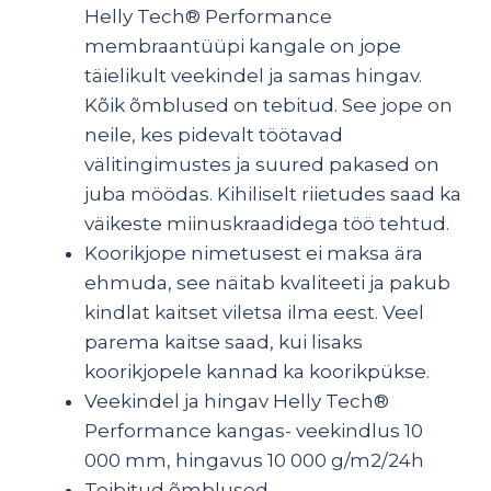
Helly Tech® Performance
membraantüüpi kangale on jope
täielikult veekindel ja samas hingav.
Kõik õmblused on tebitud. See jope on
neile, kes pidevalt töötavad
välitingimustes ja suured pakased on
juba möödas. Kihiliselt riietudes saad ka
väikeste miinuskraadidega töö tehtud.
Koorikjope nimetusest ei maksa ära
ehmuda, see näitab kvaliteeti ja pakub
kindlat kaitset viletsa ilma eest. Veel
parema kaitse saad, kui lisaks
koorikjopele kannad ka koorikpükse.
Veekindel ja hingav Helly Tech®
Performance kangas- veekindlus 10
000 mm, hingavus 10 000 g/m2/24h
Teibitud õmblused