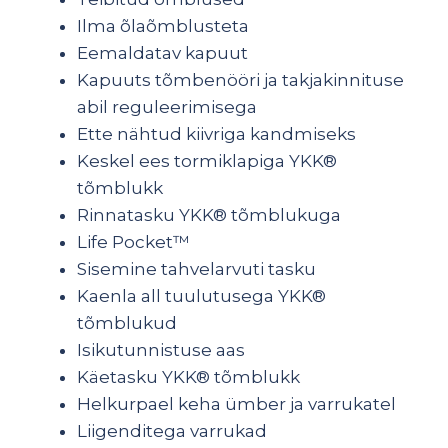
Ilma õlaõmblusteta
Eemaldatav kapuut
Kapuuts tõmbenööri ja takjakinnituse
abil reguleerimisega
Ette nähtud kiivriga kandmiseks
Keskel ees tormiklapiga YKK®
tõmblukk
Rinnatasku YKK® tõmblukuga
Life Pocket™
Sisemine tahvelarvuti tasku
Kaenla all tuulutusega YKK®
tõmblukud
Isikutunnistuse aas
Käetasku YKK® tõmblukk
Helkurpael keha ümber ja varrukatel
Liigenditega varrukad