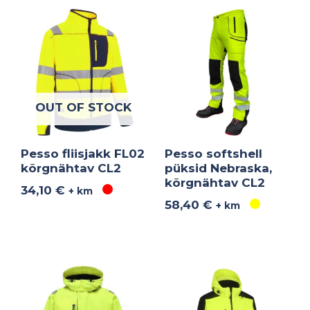
OUT OF STOCK
Pesso fliisjakk FL02
Pesso softshell
kõrgnähtav CL2
püksid Nebraska,
kõrgnähtav CL2
34,10
€
+ km
58,40
€
+ km