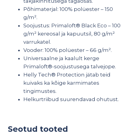
takjakinnitusega tagaosas.
Põhimaterjal: 100% polüester – 150
g/m².
Soojustus: Primaloft® Black Eco – 100
g/m² kereosal ja kapuutsil, 80 g/m²
varrukatel.
Vooder: 100% polüester – 66 g/m².
Universaalne ja kaalult kerge
Primaloft®-soojustusega talvejope.
Helly Tech® Protection jätab teid
kuivaks ka kõige karmimates
tingimustes.
Helkurtriibud suurendavad ohutust.
Seotud tooted