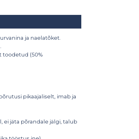
urvanina ja naelatõket.
.
lt toodetud (50%
rutusi pikaajaliselt, imab ja
 ei jäta põrandale jälgi, talub
ka tööstus jne).