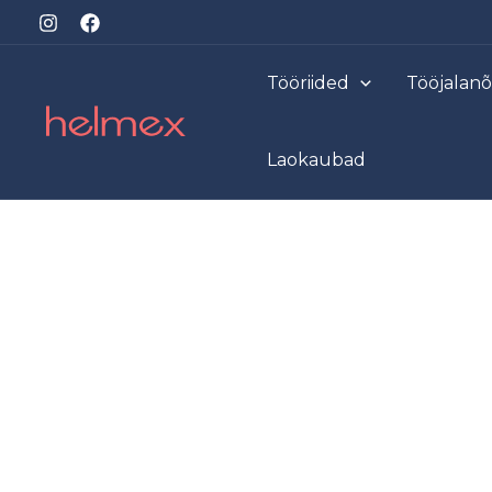
Skip
to
content
Tööriided
Tööjalan
Laokaubad