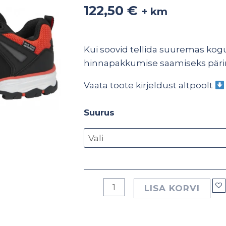
Chelsea
122,50
€
+ km
Evo
2
O2
Kui soovid tellida suuremas kogu
HRO
hinnapakkumise saamiseks pär
SRC
Vaata toote kirjeldust altpoolt
ESD
kogus
Suurus
LISA KORVI