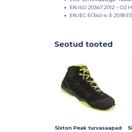
EN ISO 20347:2012 – O2 
EN IEC 61340-4-3: 2018 E
Seotud tooted
Sixton Peak turvasaapad
S