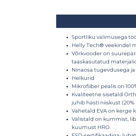
Kirjeldus
Lisainfo
Sportliku välimusega töö
Helly Tech® veekindel 
Võrkvooder on suurepära
taaskasutatud materjalid
Ninaosa tugevdusega ja
Helkurid
Mikrofiiber pealis on 10
Kvaliteetne sisetald Ort
juhib hästi niiskust (20% 
Vahetald EVA on kerge k
Välistald on kummist, lib
kuumust HRO.
ESD-sertifikaadiga- lub