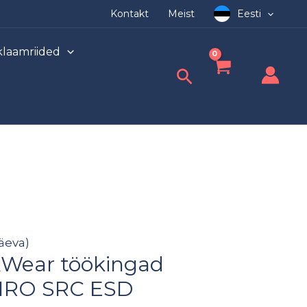
Kontakt
Meist
Eesti
laamriided
Search
äeva)
kWear töökingad
 HRO SRC ESD