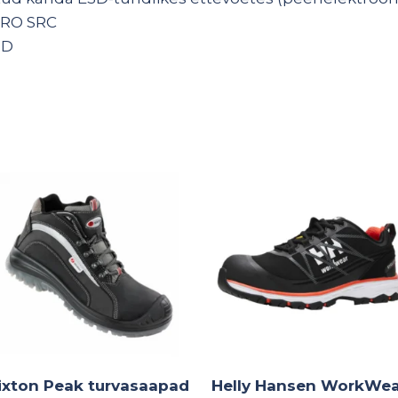
HRO SRC
SD
ixton Peak turvasaapad
Helly Hansen WorkWea