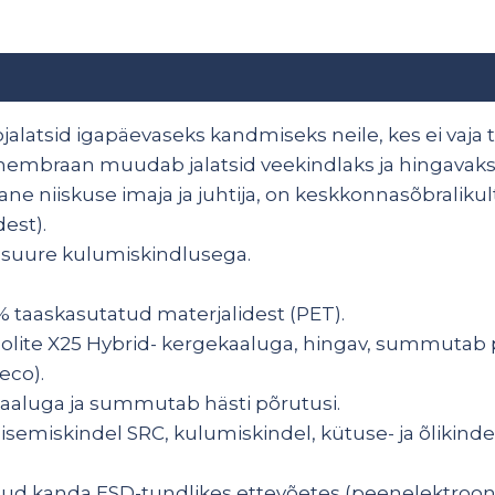
jalatsid igapäevaseks kandmiseks neile, kes ei vaja t
membraan muudab jalatsid veekindlaks ja hingavaks
ne niiskuse imaja ja juhtija, on keskkonnasõbraliku
est).
 suure kulumiskindlusega.
0% taaskasutatud materjalidest (PET).
holite X25 Hybrid- kergekaaluga, hingav, summutab põ
eco).
aaluga ja summutab hästi põrutusi.
isemiskindel SRC, kulumiskindel, kütuse- ja õlikindel,
atud kanda ESD-tundlikes ettevõetes (peenelektrooni