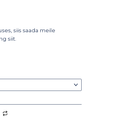
ses, siis saada meile
ing
siit
.