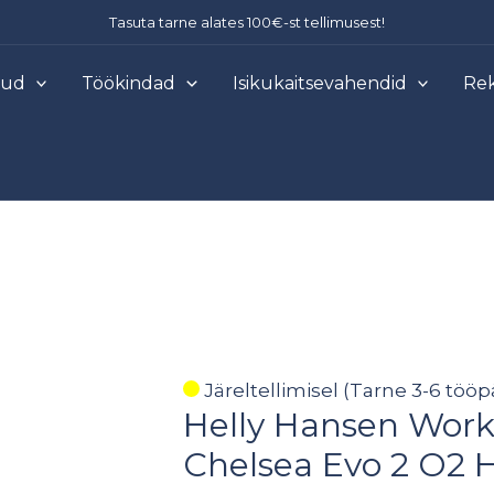
Tasuta tarne alates 100€-st tellimusest!
õud
Töökindad
Isikukaitsevahendid
Rek
Helly
Järeltellimisel (Tarne 3-6 tööp
Helly Hansen Wor
Hansen
WorkWear
Chelsea Evo 2 O2
töökingad