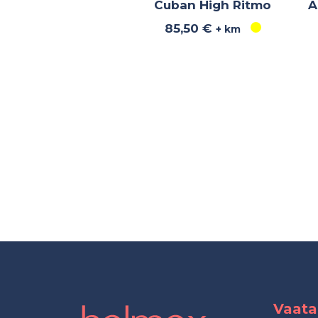
Cuban High Ritmo
A
85,50
€
+ km
Vaata