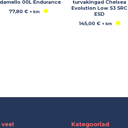
damello 00L Endurance
turvakingad Chelsea
Evolution Low S3 SRC
77,80
€
+ km
ESD
145,00
€
+ km
 veel
Kategooriad