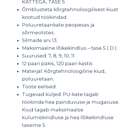
KATTEGA, TASE 5
Õmblusteta kõrgtehnoloogilisest kiust
kootud töökindad.
Polüuretaankate peopesas ja
sõrmeotstes.
Silmade arv 13.
Maksimaalne lõikekindlus – tase 5 ( D ).
Suurused: 7, 8, 9, 10, 11
12 paari pakis, 120 paari kastis
Materjal: Kõrgtehnoloogiline kiud,
polüuretaan.
Toote eelised:
Tugevad küljed: PU-kate tagab
töökinda hea painduvuse ja mugavuse.
Kiud tagab maksimaalse
kulumiskindluse ja hea lõikekindluse
taseme 5.