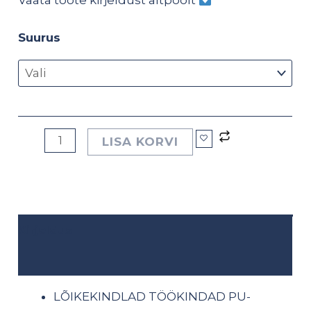
Vaata toote kirjeldust altpoolt
Suurus
LISA KORVI
Kirjeldus
Lisainfo
LÕIKEKINDLAD TÖÖKINDAD PU-