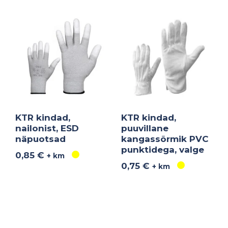
KTR kindad,
KTR kindad,
nailonist, ESD
puuvillane
näpuotsad
kangassõrmik PVC
punktidega, valge
0,85
€
+ km
0,75
€
+ km