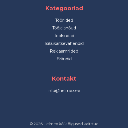
Kategooriad
Tööriided
Tööjalanõud
Töökindad
Isikukaitsevahendid
Reklaamriided
Brändid
Kontakt
info@helmex.ee
© 2026 Helmex kõik õigused kaitstud