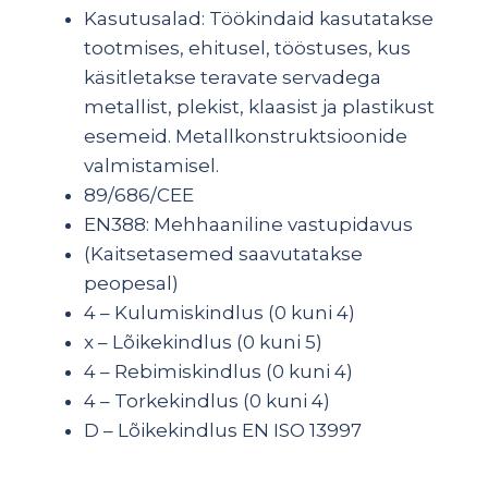
Kasutusalad: Töökindaid kasutatakse
tootmises, ehitusel, tööstuses, kus
käsitletakse teravate servadega
metallist, plekist, klaasist ja plastikust
esemeid. Metallkonstruktsioonide
valmistamisel.
89/686/CEE
EN388: Mehhaaniline vastupidavus
(Kaitsetasemed saavutatakse
peopesal)
4 – Kulumiskindlus (0 kuni 4)
x – Lõikekindlus (0 kuni 5)
4 – Rebimiskindlus (0 kuni 4)
4 – Torkekindlus (0 kuni 4)
D – Lõikekindlus EN ISO 13997