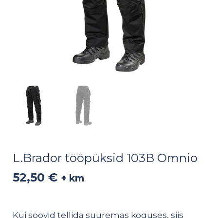
L.Brador tööpüksid 103B Omnio
52,50
€
+ km
Kui soovid tellida suuremas koguses, siis