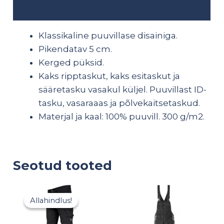
Lisainfo
Klassikaline puuvillase disainiga.
Pikendatav 5 cm.
Kerged püksid.
Kaks ripptaskut, kaks esitaskut ja
sääretasku vasakul küljel. Puuvillast ID-
tasku, vasaraaas ja põlvekaitsetaskud.
Materjal ja kaal: 100% puuvill. 300 g/m2.
Seotud tooted
Algne
Praegune
hind
hind
Allahindlus!
Allahindlus!
oli:
on:
68,50 €.
47,95 €.