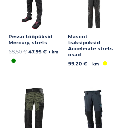
Pesso tööpüksid
Mascot
Mercury, strets
traksipüksid
Accelerate strets
68,50
€
47,95
€
+ km
osad
99,20
€
+ km