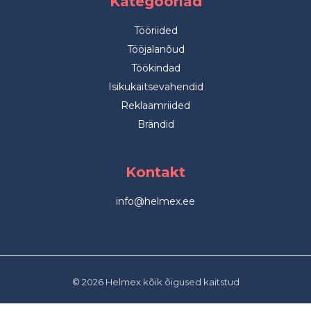
Kategooriad
Tööriided
Tööjalanõud
Töökindad
Isikukaitsevahendid
Reklaamriided
Brändid
Kontakt
info@helmex.ee
© 2026 Helmex kõik õigused kaitstud