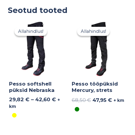
Seotud tooted
Hinnavahemik:
Algne
Praegun
29,82 €
hind
hind
Allahindlus!
Allahindlus!
Allahindlus!
Allahindlus!
kuni
oli:
on:
42,60 €
68,50 €.
47,95 €.
Pesso softshell
Pesso tööpüksid
püksid Nebraska
Mercury, strets
29,82
€
–
42,60
€
68,50
€
47,95
€
+
+ km
km