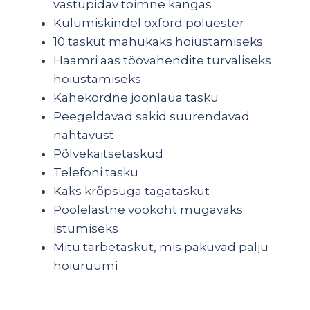
vastupidav toimne kangas
Kulumiskindel oxford polüester
10 taskut mahukaks hoiustamiseks
Haamri aas töövahendite turvaliseks
hoiustamiseks
Kahekordne joonlaua tasku
Peegeldavad sakid suurendavad
nähtavust
Põlvekaitsetaskud
Telefoni tasku
Kaks krõpsuga tagataskut
Poolelastne vöökoht mugavaks
istumiseks
Mitu tarbetaskut, mis pakuvad palju
hoiuruumi