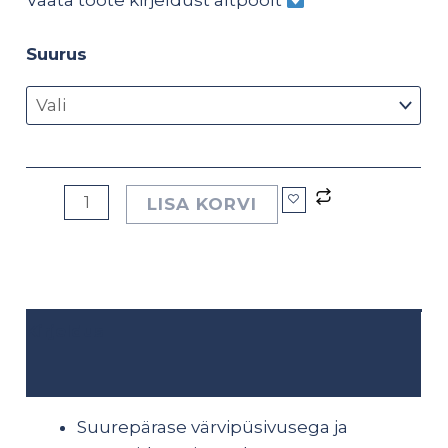
Vaata toote kirjeldust altpoolt
Suurus
LISA KORVI
Kirjeldus
Lisainfo
Suurepärase värvipüsivusega ja