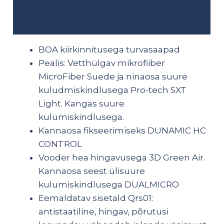
Kirjeldus
Lisainfo
BOA kiirkinnitusega turvasaapad
Pealis: Vetthülgav mikrofiiber
MicroFiber Suede ja ninaosa suure
kuludmiskindlusega Pro-tech SXT
Light. Kangas suure
kulumiskindlusega.
Kannaosa fikseerimiseks DUNAMIC HC
CONTROL
Vooder hea hingavusega 3D Green Air.
Kannaosa seest ülisuure
kulumiskindlusega DUALMICRO
Eemaldatav sisetald Qrs01:
antistaatiline, hingav, põrutusi