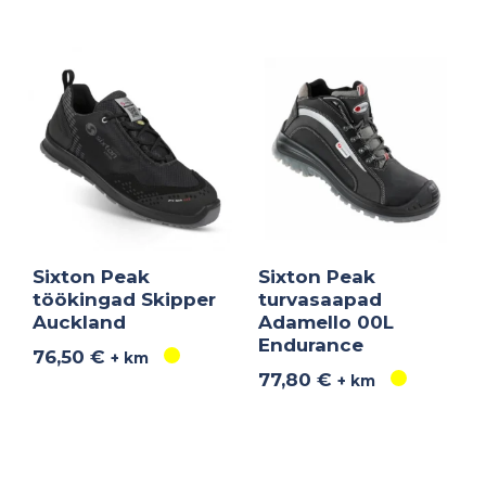
Sixton Peak
Sixton Peak
töökingad Skipper
turvasaapad
Auckland
Adamello 00L
Endurance
76,50
€
+ km
77,80
€
+ km