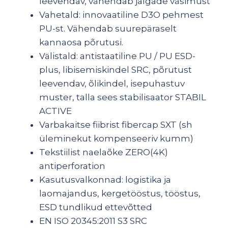
leevendav, vähendab jalgade väsimust
Vahetald: innovaatiline D3O pehmest
PU-st. Vähendab suurepäraselt
kannaosa põrutusi.
Välistald: antistaatiline PU / PU ESD-
plus, libisemiskindel SRC, põrutust
leevendav, õlikindel, isepuhastuv
muster, talla sees stabilisaator STABIL
ACTIVE
Varbakaitse fiibrist fibercap SXT (sh
üleminekut kompenseeriv kumm)
Tekstiilist naelaõke ZERO(4K)
antiperforation
Kasutusvalkonnad: logistika ja
laomajandus, kergetööstus, tööstus,
ESD tundlikud ettevõtted
EN ISO 20345:2011 S3 SRC