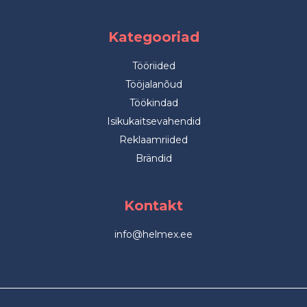
Kategooriad
Tööriided
Tööjalanõud
Töökindad
Isikukaitsevahendid
Reklaamriided
Brändid
Kontakt
info@helmex.ee