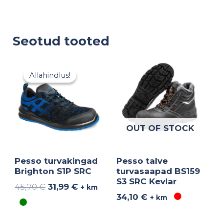
Seotud tooted
Algne
Praegune
hind
hind
Allahindlus!
Allahindlus!
oli:
on:
45,70 €.
31,99 €.
OUT OF STOCK
Pesso turvakingad
Pesso talve
Brighton S1P SRC
turvasaapad BS159
S3 SRC Kevlar
45,70
€
31,99
€
+ km
34,10
€
+ km