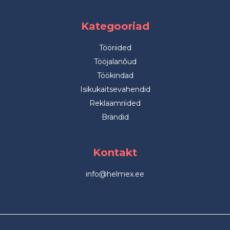
Kategooriad
Tööriided
Tööjalanõud
Töökindad
Isikukaitsevahendid
Reklaamriided
Brändid
Kontakt
info@helmex.ee