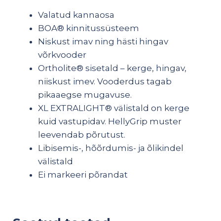
Valatud kannaosa
BOA® kinnitussüsteem
Niskust imav ning hästi hingav
võrkvooder
Ortholite® sisetald – kerge, hingav,
niiskust imev. Vooderdus tagab
pikaaegse mugavuse.
XL EXTRALIGHT® välistald on kerge
kuid vastupidav. HellyGrip muster
leevendab põrutust.
Libisemis-, hõõrdumis- ja õlikindel
välistald
Ei markeeri põrandat