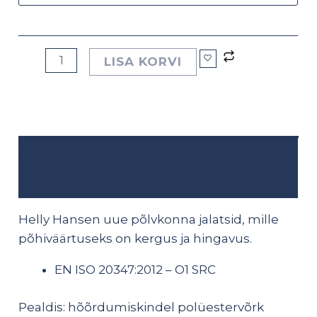
LISA KORVI
Kirjeldus
Lisainfo
Helly Hansen uue põlvkonna jalatsid, mille
põhiväärtuseks on kergus ja hingavus.
EN ISO 20347:2012 – O1 SRC
Pealdis: hõõrdumiskindel polüestervõrk