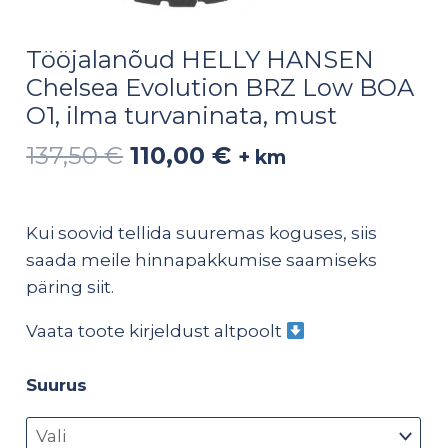
turvaninata,
must
Tööjalanõud HELLY HANSEN
kogus
Chelsea Evolution BRZ Low BOA
O1, ilma turvaninata, must
137,50
€
110,00
€
+ km
Kui soovid tellida suuremas koguses, siis
saada meile hinnapakkumise saamiseks
päring
siit
.
Vaata toote kirjeldust altpoolt
Suurus