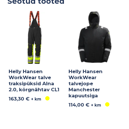
Seotud tooted
Helly Hansen
Helly Hansen
WorkWear talve
WorkWear
traksipüksid Alna
talvejope
2.0, kõrgnähtav CL1
Manchester
kapuutsiga
163,30
€
+ km
114,00
€
+ km