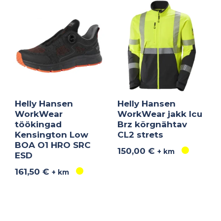
Helly Hansen
Helly Hansen
WorkWear
WorkWear jakk Icu
töökingad
Brz kõrgnähtav
Kensington Low
CL2 strets
BOA O1 HRO SRC
150,00
€
+ km
ESD
161,50
€
+ km