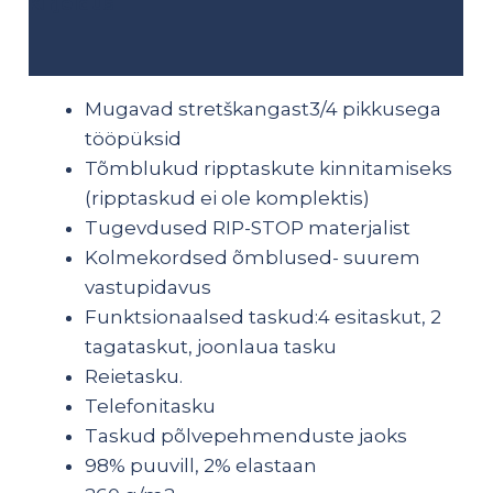
Kirjeldus
Lisainfo
Mugavad stretškangast3/4 pikkusega
tööpüksid
Tõmblukud ripptaskute kinnitamiseks
(ripptaskud ei ole komplektis)
Tugevdused RIP-STOP materjalist
Kolmekordsed õmblused- suurem
vastupidavus
Funktsionaalsed taskud:4 esitaskut, 2
tagataskut, joonlaua tasku
Reietasku.
Telefonitasku
Taskud põlvepehmenduste jaoks
98% puuvill, 2% elastaan