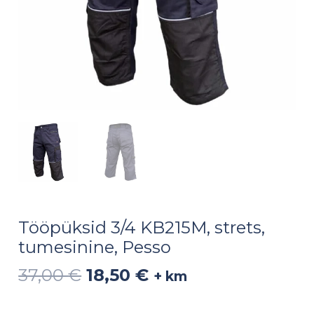
Tööpüksid 3/4 KB215M, strets,
tumesinine, Pesso
37,00
€
18,50
€
+ km