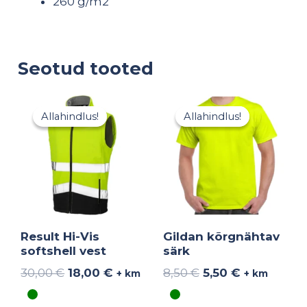
260 g/m2
Seotud tooted
Algne
Praegune
Algne
Praegune
hind
hind
hind
hind
Allahindlus!
Allahindlus!
Allahindlus!
Allahindlus!
oli:
on:
oli:
on:
30,00 €.
18,00 €.
8,50 €.
5,50 €.
Result Hi-Vis
Gildan kõrgnähtav
softshell vest
särk
30,00
€
18,00
€
8,50
€
5,50
€
+ km
+ km