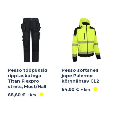
Pesso tööpüksid
Pesso softshell
ripptaskutega
jope Palermo
Titan Flexpro
kõrgnähtav CL2
strets, Must/Hall
64,90
€
+ km
68,60
€
+ km