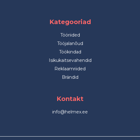
Kategooriad
Tööriided
Tööjalanõud
Töökindad
Isikukaitsevahendid
Reklaamriided
Brändid
Kontakt
info@helmex.ee