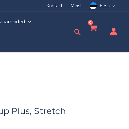
Kontakt
Meist
Eesti
laamriided
Search
gune
p Plus, Stretch
€.