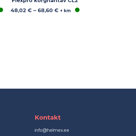
Flexpro kõrgnähtav CL2
48,02
€
–
68,60
€
+ km
Kontakt
info@helmex.ee