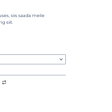
ses, siis saada meile
ing
siit
.