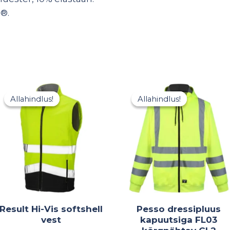
®.
Algne
Praegune
Hinna
hind
hind
21,84 
Allahindlus!
Allahindlus!
Allahindlus!
Allahindlus!
oli:
on:
kuni
30,00 €.
18,00 €.
33,60 
Result Hi-Vis softshell
Pesso dressipluus
vest
kapuutsiga FL03