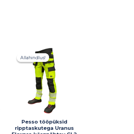
vahemik:
Hinnavahemik:
€
48,02 €
Allahindlus!
Allahindlus!
kuni
€
68,60 €
Pesso tööpüksid
ripptaskutega Uranus