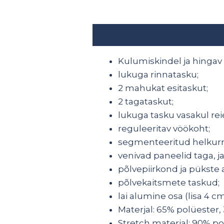
Kirjeldus
Lisainfo
Kulumiskindel ja hingav
lukuga rinnatasku;
2 mahukat esitaskut;
2 tagataskut;
lukuga tasku vasakul reie
reguleeritav vöökoht;
segmenteeritud helkurri
venivad paneelid taga, j
põlvepiirkond ja pükste
põlvekaitsmete taskud;
lai alumine osa (lisa 4 
Materjal: 65% polüester, 
Stretch materjal: 90% po