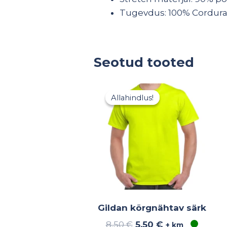
Tugevdus: 100% Cordura
Seotud tooted
Algne
Praegune
hind
hind
Allahindlus!
Allahindlus!
oli:
on:
8,50 €.
5,50 €.
Gildan kõrgnähtav särk
8,50
€
5,50
€
+ km