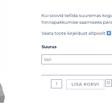
kogus
Kui soovid tellida suuremas kogu
hinnapakkumise saamiseks pär
Vaata toote kirjeldust altpoolt
Suurus
LISA KORVI