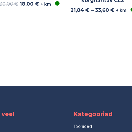
kõrgnähtav CL2
30,00
€
18,00
€
+ km
21,84
€
–
33,60
€
+ km
 veel
Kategooriad
Tööriided