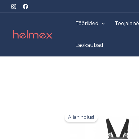
Skip
to
content
Tööriided
Tööjalan
Laokaubad
Allahindlus!