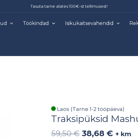
Tasuta tarne alates 100€-st tellimusest!
õud
Töökindad
Isikukaitsevahendid
Rek
Algne
Prae
Traksipüksid
Laos (Tarne 1-2 tööpäeva)
hind
hind
Traksipüksid Mashu
Mashup
oli:
on:
Plus,
59,50
€
38,68
€
59,50 €.
38,68 
+ km
Stretch