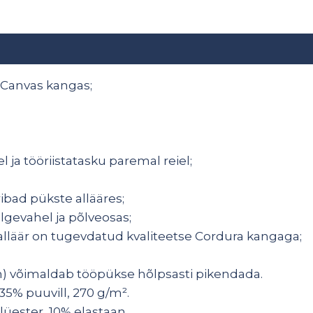
 Canvas kangas;
l ja tööriistatasku paremal reiel;
bad pükste allääres;
algevahel ja põlveosas;
 alläär on tugevdatud kvaliteetse Cordura kangaga;
cm) võimaldab tööpükse hõlpsasti pikendada.
35% puuvill, 270 g/m².
lüester, 10% elastaan.