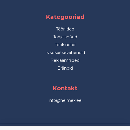
Kategooriad
Tööriided
Tööjalanõud
Töökindad
Isikukaitsevahendid
Reklaamriided
Brändid
Kontakt
info@helmex.ee