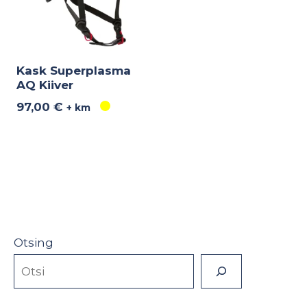
Kask Superplasma
AQ Kiiver
97,00
€
+ km
Otsing