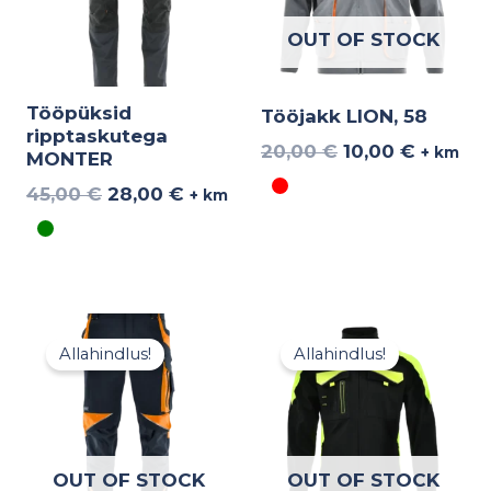
OUT OF STOCK
Tööpüksid
Tööjakk LION, 58
ripptaskutega
20,00
€
10,00
€
+ km
MONTER
45,00
€
28,00
€
+ km
Algne
Praegune
Algne
Praegu
hind
hind
hind
hind
Allahindlus!
Allahindlus!
oli:
on:
oli:
on:
45,00 €.
28,00 €.
45,00 €.
28,00 €
OUT OF STOCK
OUT OF STOCK