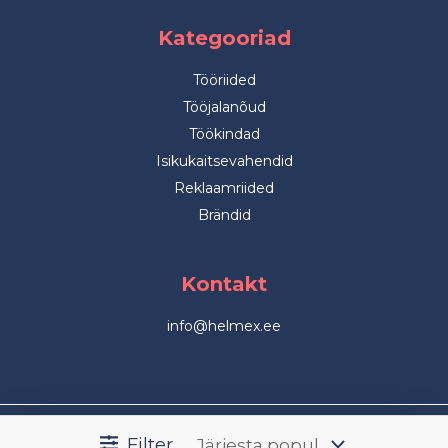
Kategooriad
Tööriided
Tööjalanõud
Töökindad
Isikukaitsevahendid
Reklaamriided
Brändid
Kontakt
info@helmex.ee
Filter
© 2026 Helmex kõik õigused kaitstud