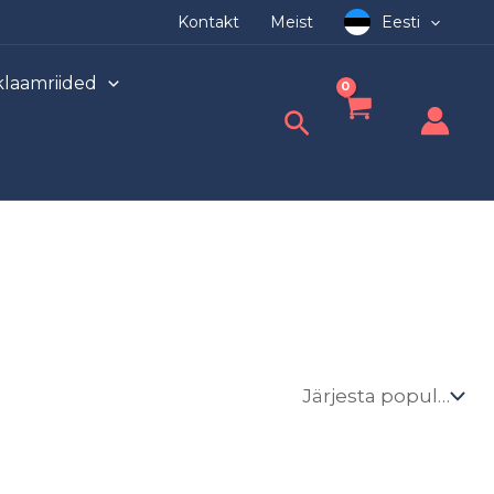
Kontakt
Meist
Eesti
laamriided
Search