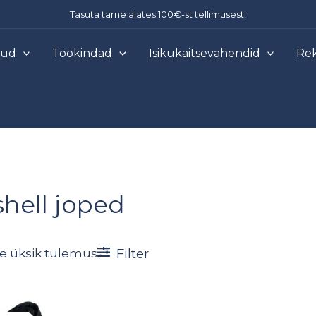
Tasuta tarne alates 100€-st tellimusest!
õud
Töökindad
Isikukaitsevahendid
Rek
shell joped
Filter
e üksik tulemus
Hinnavahemik: