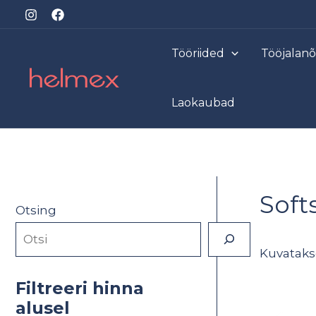
Skip
to
content
Tööriided
Tööjalan
Laokaubad
Soft
Otsing
Kuvataks
Filtreeri hinna
alusel