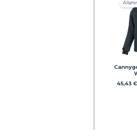
Allahi
Cannygo
45,43