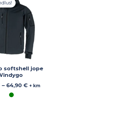
45,43 €
ndlus!
kuni
64,90 €
 softshell jope
Windygo
€
–
64,90
€
+ km