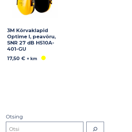
3M Kõrvaklapid
Optime I, peavõru,
SNR 27 dB H510A-
401-GU
17,50
€
+ km
Otsing