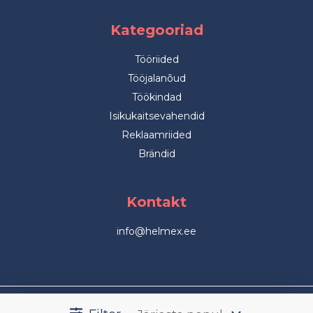
Kategooriad
Tööriided
Tööjalanõud
Töökindad
Isikukaitsevahendid
Reklaamriided
Brändid
Kontakt
info@helmex.ee
© 2026 Helmex kõik õigused kaitstud