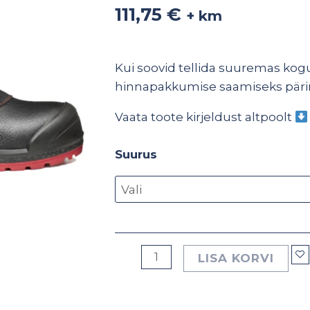
HRO
111,75
€
+ km
kogus
Kui soovid tellida suuremas kogu
hinnapakkumise saamiseks pär
Vaata toote kirjeldust altpoolt
Suurus
LISA KORVI