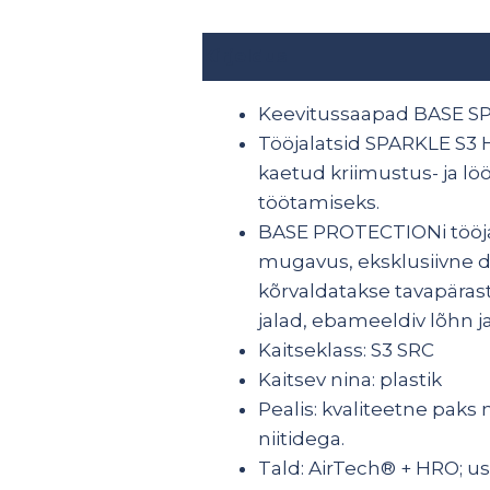
Kirjeldus
Lisainfo
Keevitussaapad BASE SP
Tööjalatsid SPARKLE S3 H
kaetud kriimustus- ja l
töötamiseks.
BASE PROTECTIONi tööja
mugavus, eksklusiivne d
kõrvaldatakse tavapäras
jalad, ebameeldiv lõhn j
Kaitseklass: S3 SRC
Kaitsev nina: plastik
Pealis: kvaliteetne pak
niitidega.
Tald: AirTech® + HRO; us