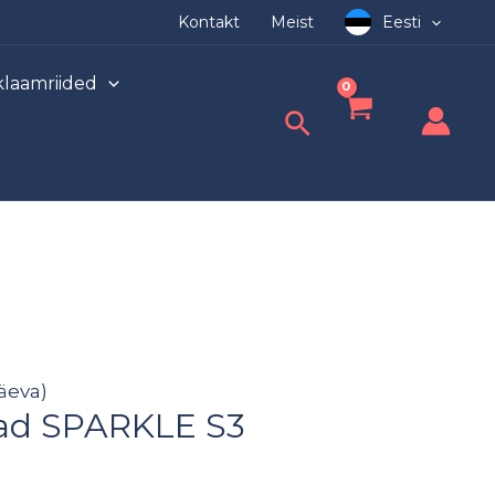
Kontakt
Meist
Eesti
laamriided
Search
äeva)
pad SPARKLE S3