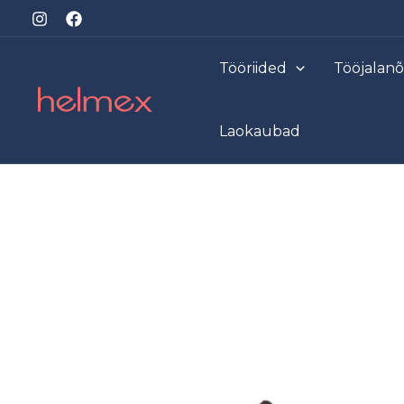
Skip
to
content
Tööriided
Tööjalan
Laokaubad