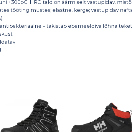
ni +300oC, HRO tald on äärmiselt vastupidav, mistõ
es töötingimustes; elastne, kerge; vastupidav naft
A)
antibakteriaalne – takistab ebameeldiva lõhna teke
iskust
aldatav
1