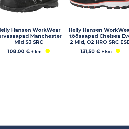
Helly Hansen WorkWear
Helly Hansen WorkWea
urvasaapad Manchester
töösaapad Chelsea Ev
Mid S3 SRC
2 Mid, O2 HRO SRC ES
108,00
€
131,50
€
+ km
+ km