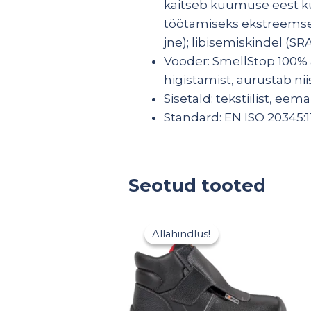
kaitseb kuumuse eest ku
töötamiseks ekstreemset
jne); libisemiskindel (SR
Vooder: SmellStop 100% 
higistamist, aurustab ni
Sisetald: tekstiilist, eem
Standard: EN ISO 20345:1
Seotud tooted
Algne
Praegune
hind
hind
Allahindlus!
Allahindlus!
oli:
on:
57,60 €.
36,00 €.