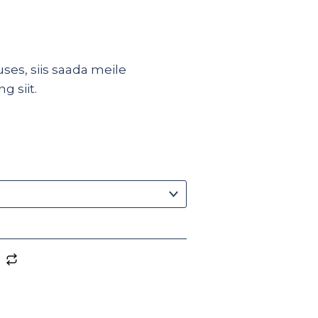
ses, siis saada meile
ing
siit
.