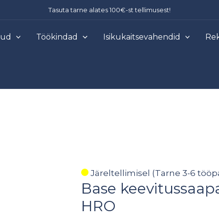
Tasuta tarne alates 100€-st tellimusest!
õud
Töökindad
Isikukaitsevahendid
Rek
Base
Järeltellimisel (Tarne 3-6 tööp
Base keevitussaa
keevitussaapad
SPARKLE
HRO
S3