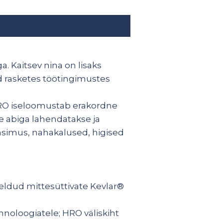
. Kaitsev nina on lisaks
d rasketes töötingimustes
HRO iseloomustab erakordne
e abiga lahendatakse ja
äsimus, nahakalused, higised
eldud mittesüttivate Kevlar®
hnoloogiatele; HRO väliskiht