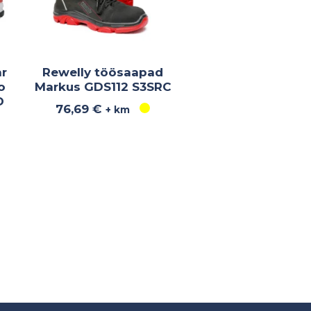
r
Rewelly töösaapad
o
Markus GDS112 S3SRC
D
76,69
€
+ km