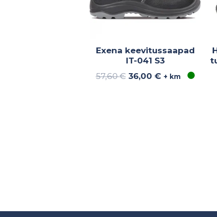
Exena keevitussaapad
IT-041 S3
t
57,60
€
36,00
€
+ km