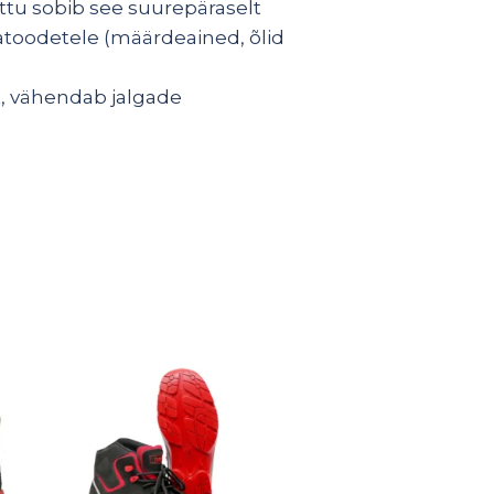
ttu sobib see suurepäraselt
atoodetele (määrdeained, õlid
t, vähendab jalgade