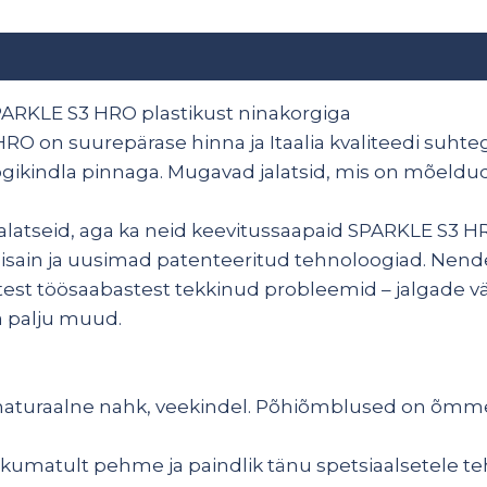
ARKLE S3 HRO plastikust ninakorgiga
RO on suurepärase hinna ja Itaalia kvaliteedi suhtega
öögikindla pinnaga. Mugavad jalatsid, mis on mõeldu
latseid, aga ka neid keevitussaapaid SPARKLE S3 
isain ja uusimad patenteeritud tehnoloogiad. Nend
test töösaabastest tekkinud probleemid – jalgade v
a palju muud.
s naturaalne nahk, veekindel. Põhiõmblused on õmm
kumatult pehme ja paindlik tänu spetsiaalsetele te