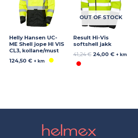
OUT OF STOCK
Helly Hansen UC-
Result Hi-Vis
ME Shell jope HI VIS
softshell jakk
CL3, kollane/must
41,24
€
24,00
€
+ km
124,50
€
+ km