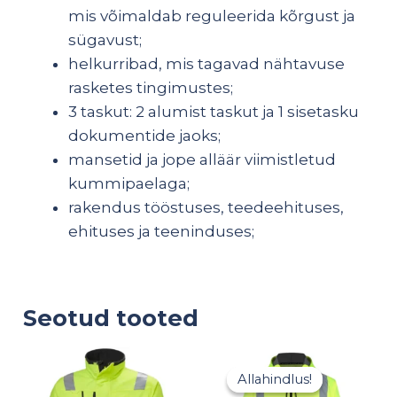
mis võimaldab reguleerida kõrgust ja
sügavust;
helkurribad, mis tagavad nähtavuse
rasketes tingimustes;
3 taskut: 2 alumist taskut ja 1 sisetasku
dokumentide jaoks;
mansetid ja jope alläär viimistletud
kummipaelaga;
rakendus tööstuses, teedeehituses,
ehituses ja teeninduses;
Seotud tooted
Hinna
21,84 
Allahindlus!
Allahindlus!
kuni