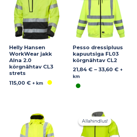
33,60 
Helly Hansen
Pesso dressipluus
WorkWear jakk
kapuutsiga FL03
Alna 2.0
kõrgnähtav CL2
kõrgnähtav CL3
21,84
€
–
33,60
€
+
strets
km
115,00
€
+ km
Algne
Praegun
hind
hind
Allahindlus!
Allahindlus!
oli:
on:
41,24 €.
24,00 €.