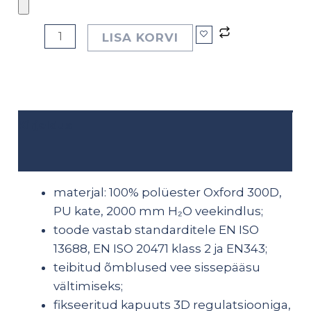
LISA KORVI
Kirjeldus
Lisainfo
materjal: 100% polüester Oxford 300D,
PU kate, 2000 mm H₂O veekindlus;
toode vastab standarditele EN ISO
13688, EN ISO 20471 klass 2 ja EN343;
teibitud õmblused vee sissepääsu
vältimiseks;
fikseeritud kapuuts 3D regulatsiooniga,